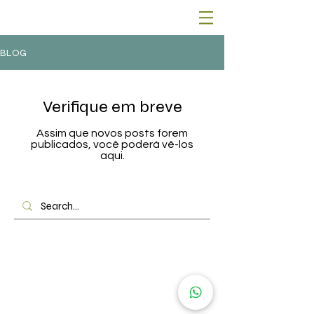
BLOG
Verifique em breve
Assim que novos posts forem
publicados, você poderá vê-los
aqui.
© 2022 Célia Beatriz Arquitetura. Brasil BR.
Site feito por
Agência Raise Marketing
.